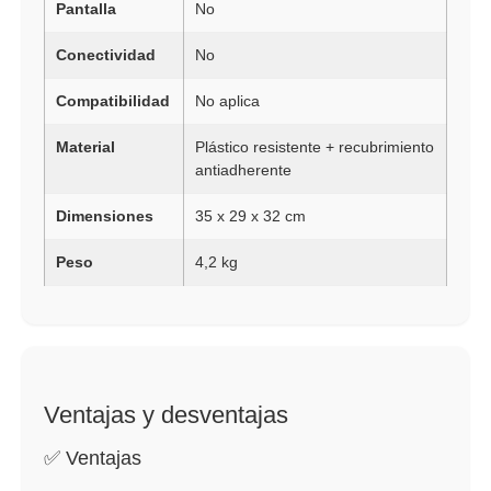
Pantalla
No
Conectividad
No
Compatibilidad
No aplica
Material
Plástico resistente + recubrimiento
antiadherente
Dimensiones
35 x 29 x 32 cm
Peso
4,2 kg
Ventajas y desventajas
✅ Ventajas